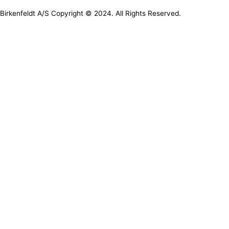
Birkenfeldt A/S Copyright © 2024. All Rights Reserved.
Let’s Collaborate
We’d love to hear from you
Full Name
Email
Phone
Message
Send
Let’s Collaborate
We’d love to hear from you