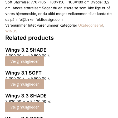
Soft Størrelse: 770×105 – 100×150 – 100×180 cm Dybde: 3,2
cm. Andre størrelser: Søger du en størrelse som ikke lige er på
vores hjemmeside, er du altid meget velkommen til at kontakte
os på info@birkenfeldtdesign.com
Varenummer
Intet varenummer
Kategorier
Ukategoriseret
,
WINGS
Related
products
Wings 3.2 SHADE
4,300.00
kr.
–
9,500.00
kr.
Vælg muligheder
Wings 3.1 SOFT
4,300.00
kr.
–
9,500.00
kr.
Vælg muligheder
Wings 3.3 SHADE
3,800.00
kr.
–
8,400.00
kr.
Vælg muligheder