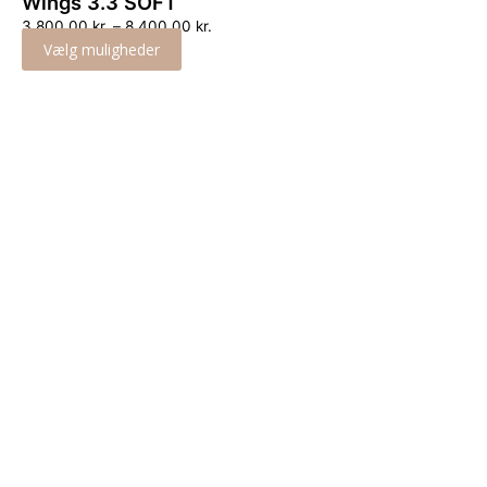
Wings 3.3 SOFT
3,800.00
kr.
–
8,400.00
kr.
Vælg muligheder