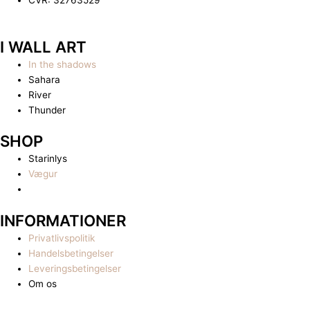
CVR: 32763529
I WALL ART
In the shadows
Sahara
River
Thunder
SHOP
Starinlys
Vægur
INFORMATIONER
Privatlivspolitik
Handelsbetingelser
Leveringsbetingelser
Om os