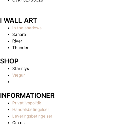
CVR: 32763529
I WALL ART
In the shadows
Sahara
River
Thunder
SHOP
Starinlys
Vægur
INFORMATIONER
Privatlivspolitik
Handelsbetingelser
Leveringsbetingelser
Om os