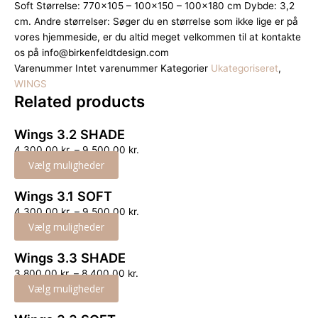
Soft Størrelse: 770×105 – 100×150 – 100×180 cm Dybde: 3,2
cm. Andre størrelser: Søger du en størrelse som ikke lige er på
vores hjemmeside, er du altid meget velkommen til at kontakte
os på info@birkenfeldtdesign.com
Varenummer
Intet varenummer
Kategorier
Ukategoriseret
,
WINGS
Related
products
Wings 3.2 SHADE
4,300.00
kr.
–
9,500.00
kr.
Vælg muligheder
Wings 3.1 SOFT
4,300.00
kr.
–
9,500.00
kr.
Vælg muligheder
Wings 3.3 SHADE
3,800.00
kr.
–
8,400.00
kr.
Vælg muligheder