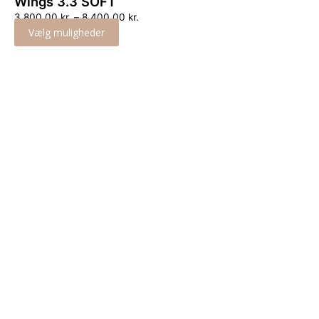
Wings 3.3 SOFT
3,800.00
kr.
–
8,400.00
kr.
Vælg muligheder