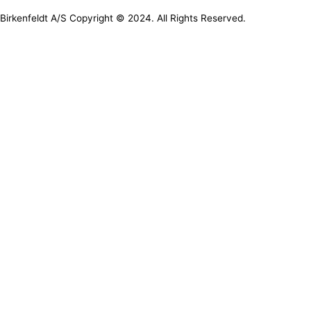
Birkenfeldt A/S Copyright © 2024. All Rights Reserved.
Let’s Collaborate
We’d love to hear from you
Full Name
Email
Phone
Message
Send
Let’s Collaborate
We’d love to hear from you