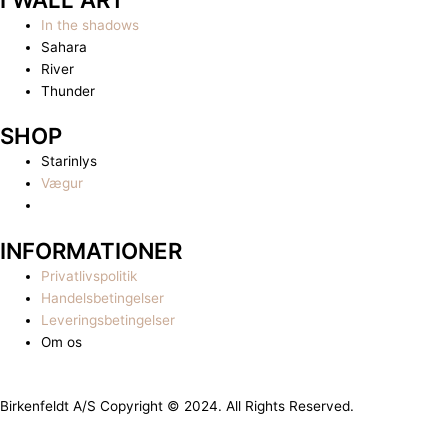
In the shadows
Sahara
River
Thunder
SHOP
Starinlys
Vægur
INFORMATIONER
Privatlivspolitik
Handelsbetingelser
Leveringsbetingelser
Om os
Birkenfeldt A/S Copyright © 2024. All Rights Reserved.