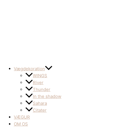
Vægdekoration
WINGS
River
Thunder
In the shadow
Sahara
Citater
VÆGUR
OM OS