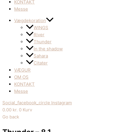
KONTAKT
Messe
Vægdekoration
WINGS
River
Thunder
In the shadow
Sahara
Citater
VÆGUR
OM OS
KONTAKT
Messe
Social_facebook_circle
Instagram
0.00
kr.
0
Kurv
Go back