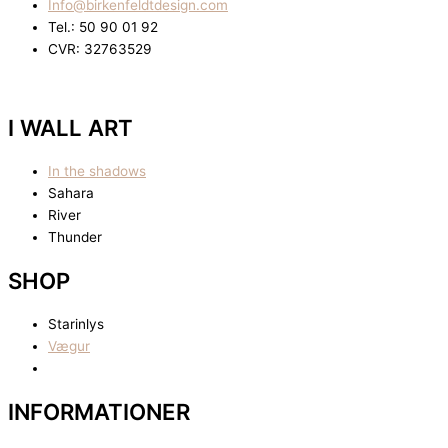
Info@birkenfeldtdesign.com
Tel.: 50 90 01 92
CVR: 32763529
I WALL ART
In the shadows
Sahara
River
Thunder
SHOP
Starinlys
Vægur
INFORMATIONER