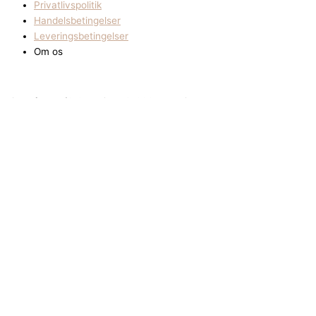
Privatlivspolitik
Handelsbetingelser
Leveringsbetingelser
Om os
Birkenfeldt A/S Copyright © 2024. All Rights Reserved.
Let’s Collaborate
We’d love to hear from you
Full Name
Email
Phone
Message
Send