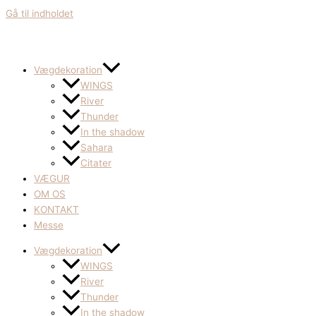
Gå til indholdet
Vægdekoration
WINGS
River
Thunder
In the shadow
Sahara
Citater
VÆGUR
OM OS
KONTAKT
Messe
Vægdekoration
WINGS
River
Thunder
In the shadow